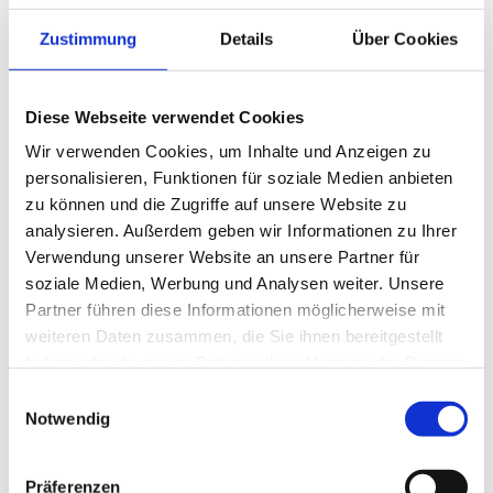
Kubischer
Sommergarten in der
Zustimmung
Details
Über Cookies
Region Cochem
Mit Glasschiebewänden, die das
Diese Webseite verwendet Cookies
vollständige Öffnen zu 3 Seiten
Wir verwenden Cookies, um Inhalte und Anzeigen zu
ermöglichen.
personalisieren, Funktionen für soziale Medien anbieten
zu können und die Zugriffe auf unsere Website zu
analysieren. Außerdem geben wir Informationen zu Ihrer
Verwendung unserer Website an unsere Partner für
soziale Medien, Werbung und Analysen weiter. Unsere
Partner führen diese Informationen möglicherweise mit
weiteren Daten zusammen, die Sie ihnen bereitgestellt
haben oder die sie im Rahmen Ihrer Nutzung der Dienste
gesammelt haben.
Einwilligungsauswahl
Notwendig
Präferenzen