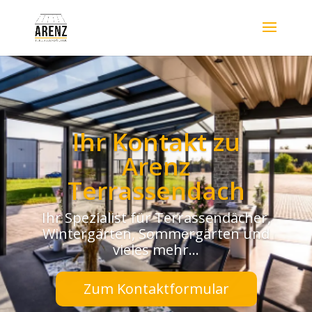
Ihr Kontakt zu
Arenz
Terrassendach
Ihr Spezialist für Terrassendächer,
Wintergärten, Sommergärten und
vieles mehr…
Zum Kontaktformular